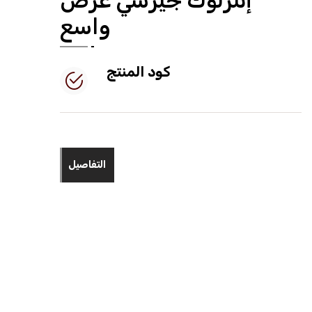
إنترلوك جيرسي عرض
واسع
كود المنتج
التفاصيل