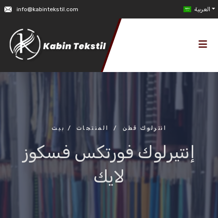
العربية
info@kabintekstil.com
انترلوك قطن
/
المنتجات
/
بيت
إنتيرلوك فورتكس فسكوز
لايك