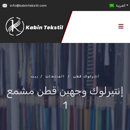
العربية
info@kabintekstil.com
انترلوك قطن
/
المنتجات
/
بيت
إنتيرلوك وجهين قطن مشمع
1